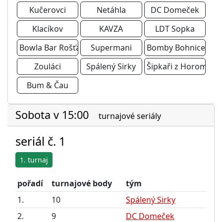
Kučerovci
Netáhla
DC Domeček
Klacíkov
KAVZA
LDT Sopka
Bowla Bar Rošťáci
Supermani
Bomby Bohnice
Zouláci
Spálený Sirky
Šipkaři z Horoměřic
Bum & Čau
Sobota v 15:00
turnajové seriály
seriál č. 1
1. turnaj
pořadí
turnajové body
tým
1.
10
Spálený Sirky
2.
9
DC Domeček