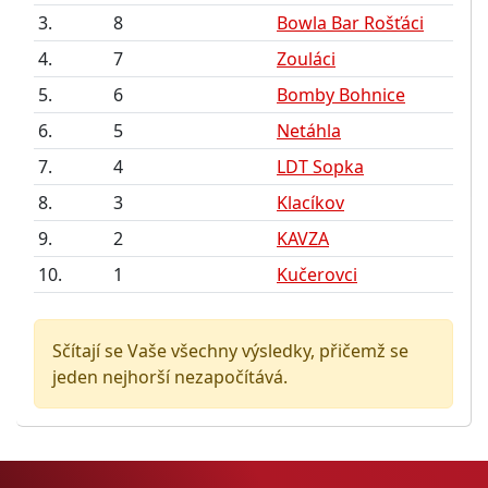
3.
8
Bowla Bar Rošťáci
4.
7
Zouláci
5.
6
Bomby Bohnice
6.
5
Netáhla
7.
4
LDT Sopka
8.
3
Klacíkov
9.
2
KAVZA
10.
1
Kučerovci
Sčítají se Vaše všechny výsledky, přičemž se
jeden nejhorší nezapočítává.