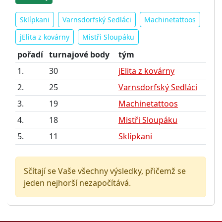
Sklípkani
Varnsdorfský Sedláci
Machinetattoos
jElita z kovárny
Mistři Sloupáku
pořadí
turnajové body
tým
1.
30
jElita z kovárny
2.
25
Varnsdorfský Sedláci
3.
19
Machinetattoos
4.
18
Mistři Sloupáku
5.
11
Sklípkani
Sčítají se Vaše všechny výsledky, přičemž se
jeden nejhorší nezapočítává.