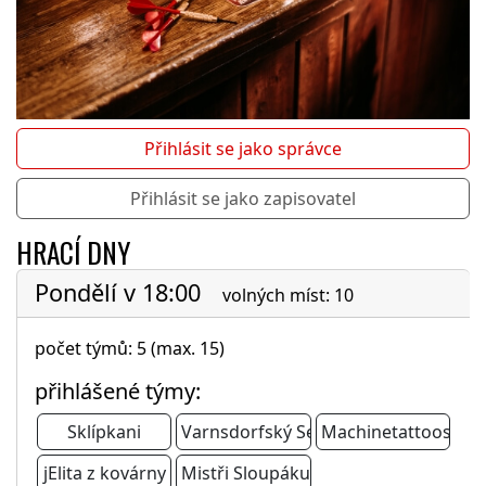
Přihlásit se jako správce
Přihlásit se jako zapisovatel
HRACÍ DNY
Pondělí v 18:00
volných míst: 10
počet týmů: 5 (max. 15)
přihlášené týmy:
Sklípkani
Varnsdorfský Sedláci
Machinetattoos
jElita z kovárny
Mistři Sloupáku