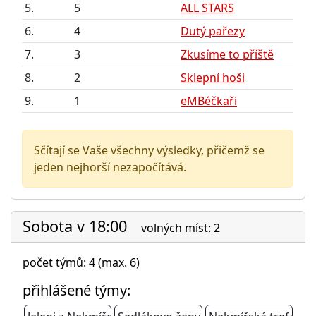
5.
5
ALL STARS
6.
4
Dutý pařezy
7.
3
Zkusíme to příště
8.
2
Sklepní hoši
9.
1
eMBéčkaři
Sčítají se Vaše všechny výsledky, přičemž se
jeden nejhorší nezapočítává.
Sobota v 18:00
volných míst: 2
počet týmů: 4 (max. 6)
přihlášené týmy: