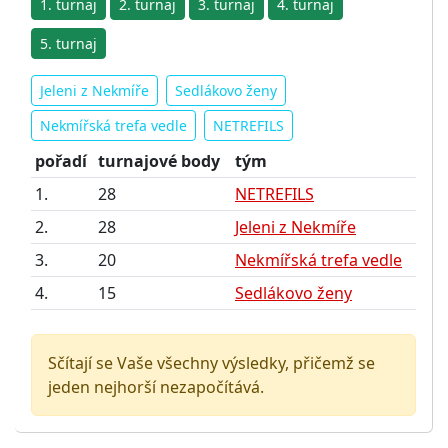
1. turnaj
2. turnaj
3. turnaj
4. turnaj
5. turnaj
Jeleni z Nekmíře
Sedlákovo ženy
Nekmířská trefa vedle
NETREFILS
pořadí
turnajové body
tým
1.
28
NETREFILS
2.
28
Jeleni z Nekmíře
3.
20
Nekmířská trefa vedle
4.
15
Sedlákovo ženy
Sčítají se Vaše všechny výsledky, přičemž se
jeden nejhorší nezapočítává.