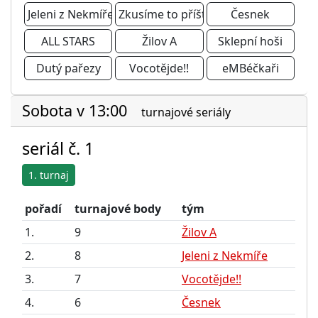
Jeleni z Nekmíře
Zkusíme to příště
Česnek
ALL STARS
Žilov A
Sklepní hoši
Dutý pařezy
Vocotějde!!
eMBéčkaři
Sobota v 13:00
turnajové seriály
seriál č. 1
1. turnaj
pořadí
turnajové body
tým
1.
9
Žilov A
2.
8
Jeleni z Nekmíře
3.
7
Vocotějde!!
4.
6
Česnek