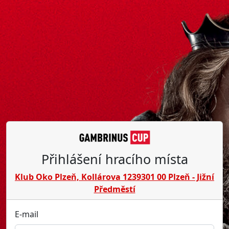
Přihlášení hracího místa
Klub Oko Plzeň, Kollárova 1239301 00 Plzeň - Jižní
Předměstí
E-mail