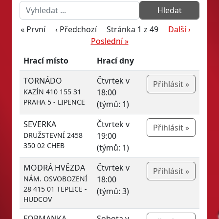
« První
‹ Předchozí
Stránka 1 z 49
Další ›
Poslední »
Hrací místo
Hrací dny
TORNÁDO
Čtvrtek v
Přihlásit »
KAZÍN 410 155 31
18:00
PRAHA 5 - LIPENCE
(týmů: 1)
SEVERKA
Čtvrtek v
Přihlásit »
DRUŽSTEVNÍ 2458
19:00
350 02 CHEB
(týmů: 1)
MODRÁ HVĚZDA
Čtvrtek v
Přihlásit »
NÁM. OSVOBOZENÍ
18:00
28 415 01 TEPLICE -
(týmů: 3)
HUDCOV
FORMANKA
Sobota v