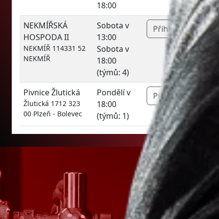
18:00
NEKMÍŘSKÁ
Sobota v
Přihlásit »
HOSPODA II
13:00
NEKMÍŘ 114331 52
Sobota v
NEKMÍŘ
18:00
(týmů: 4)
Pivnice Žlutická
Pondělí v
Přihlásit »
Žlutická 1712 323
18:00
00 Plzeň - Bolevec
(týmů: 1)