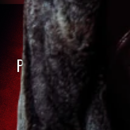
VEZMI PARTU
KÁMOŠŮ A
PŘIHLASTE SE DO
TURNAJE!
PŘIHLÁSIT TÝM