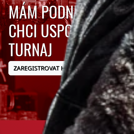
MÁM PODNIK A
CHCI USPOŘÁDAT
TURNAJ
ZAREGISTROVAT HOSPODU