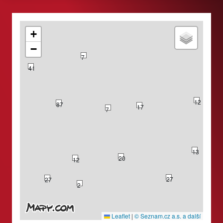
+
−
7
41
12
87
17
7
74
13
20
12
27
27
2
Leaflet
|
© Seznam.cz a.s. a další