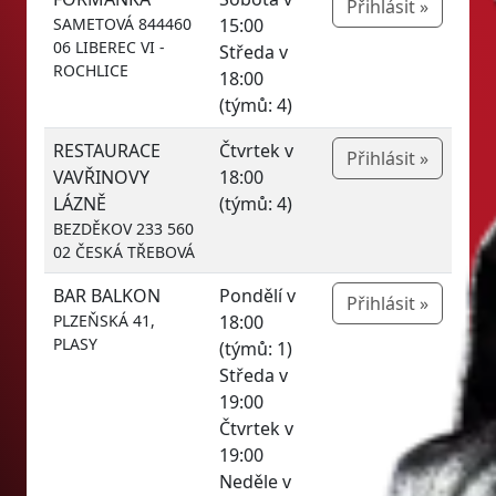
Přihlásit »
SAMETOVÁ 844460
15:00
06 LIBEREC VI -
Středa v
ROCHLICE
18:00
(týmů: 4)
RESTAURACE
Čtvrtek v
Přihlásit »
VAVŘINOVY
18:00
LÁZNĚ
(týmů: 4)
BEZDĚKOV 233 560
02 ČESKÁ TŘEBOVÁ
BAR BALKON
Pondělí v
Přihlásit »
PLZEŇSKÁ 41,
18:00
PLASY
(týmů: 1)
Středa v
19:00
Čtvrtek v
19:00
Neděle v