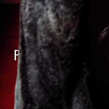
VEZMI PARTU
KÁMOŠŮ A
PŘIHLASTE SE DO
TURNAJE!
PŘIHLÁSIT TÝM