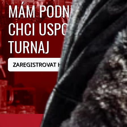
MÁM PODNIK A
CHCI USPOŘÁDAT
TURNAJ
ZAREGISTROVAT HOSPODU