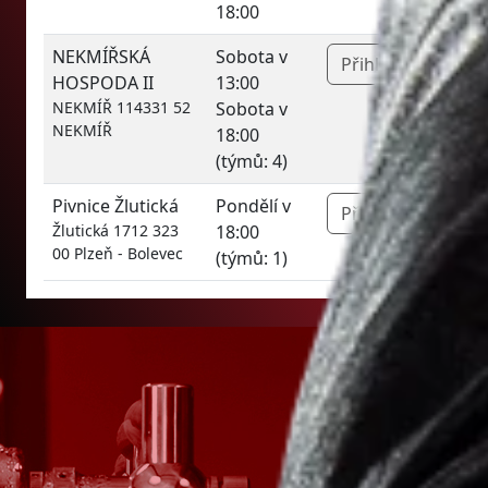
18:00
NEKMÍŘSKÁ
Sobota v
Přihlásit »
HOSPODA II
13:00
NEKMÍŘ 114331 52
Sobota v
NEKMÍŘ
18:00
(týmů: 4)
Pivnice Žlutická
Pondělí v
Přihlásit »
Žlutická 1712 323
18:00
00 Plzeň - Bolevec
(týmů: 1)