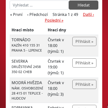
« První
‹ Předchozí
Stránka 1 z 49
Další ›
Poslední »
Hrací místo
Hrací dny
TORNÁDO
Čtvrtek v
Přihlásit »
KAZÍN 410 155 31
18:00
PRAHA 5 - LIPENCE
(týmů: 1)
SEVERKA
Čtvrtek v
Přihlásit »
DRUŽSTEVNÍ 2458
19:00
350 02 CHEB
(týmů: 1)
MODRÁ HVĚZDA
Čtvrtek v
Přihlásit »
NÁM. OSVOBOZENÍ
18:00
28 415 01 TEPLICE -
(týmů: 3)
HUDCOV
FORMANKA
Sobota v