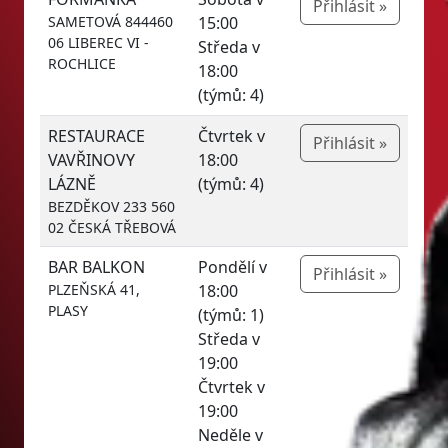
Přihlásit »
SAMETOVÁ 844460
15:00
06 LIBEREC VI -
Středa v
ROCHLICE
18:00
(týmů: 4)
RESTAURACE
Čtvrtek v
Přihlásit »
VAVŘINOVY
18:00
LÁZNĚ
(týmů: 4)
BEZDĚKOV 233 560
02 ČESKÁ TŘEBOVÁ
BAR BALKON
Pondělí v
Přihlásit »
PLZEŇSKÁ 41,
18:00
PLASY
(týmů: 1)
Středa v
19:00
Čtvrtek v
19:00
Neděle v