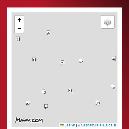
+
−
7
41
12
87
17
7
74
13
20
12
27
27
2
Leaflet
|
© Seznam.cz a.s. a další